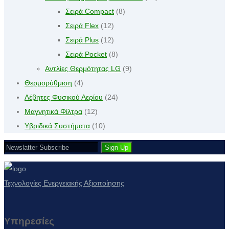
Σειρά Compact
(8)
Σειρά Flex
(12)
Σειρά Plus
(12)
Σειρά Pocket
(8)
Αντλίες Θερμότητας LG
(9)
Θερμορύθμιση
(4)
Λέβητες Φυσικού Αερίου
(24)
Μαγνητικά Φίλτρα
(12)
Υβριδικά Συστήματα
(10)
Τεχνολογίες Ενεργειακής Αξιοποίησης
Υπηρεσίες