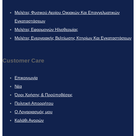
Μελέτες Φυσικού Αερίου Οικιακών Και Επαγγελματικών
Εγκαταστάσεων
Μελέτες Εφαρμογών Ηλιοθερμίας
Μελέτες Ενεργειακής Βελτίωσης Κτηρίων Και Εγκαταστάσεων
Customer Care
Επικοινωνία
Νέα
Όροι Χρήσης & Προϋποθέσεις
Πολιτική Απορρήτου
Ο Λογαριασμός μου
Καλάθι Αγορών