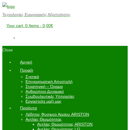
Τεχνολογίες Ενεργειακής Αξιοποίησης
Your cart:
0 Items
-
0,00€
Close
Αρχική
Προφίλ
Σχετικά
Επιχειρηματική Αποστολή
Στρατηγική – Όραμα
Ανθρώπινο Δυναμικό
Συμβουλευτικές Υπηρεσίες
Εργαστείτε μαζί μας
Προϊόντα
Λέβητες Φυσικού Αερίου ARISTON
Αντλίες Θερμότητας
Αντλίες Θερμότητας ARISTON
Αντλίες Θερμότητας LG