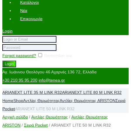
Κατάλογοι
Νέα
Επικοινωνία
Login
Forgot password?
Remember me
Αγ. Ιωάννου Θεολόγου 46
Αχαρνές 136 72, Ελλάδα
+30 210 95 95 200
info@tenea.gr
ARIANEXT LITE 35 M LINK R32
ARIANEXT LITE 80 M LINK R32
Home
Shop
Αντλίες Θερμότητας
Αντλίες Θερμότητας ARISTON
Σειρά
Pocket
ARIANEXT LITE 50 M LINK R32
Αρχική σελίδα
/
Αντλίες Θερμότητας
/
Αντλίες Θερμότητας
ARISTON
/
Σειρά Pocket
/ ARIANEXT LITE 50 M LINK R32