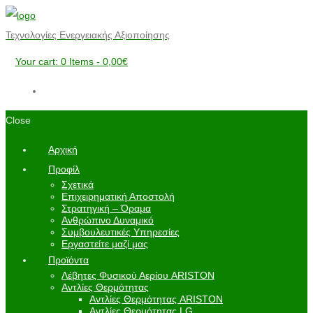
Τεχνολογίες Ενεργειακής Αξιοποίησης
Your cart:
0 Items
-
0,00€
Close
Αρχική
Προφίλ
Σχετικά
Επιχειρηματική Αποστολή
Στρατηγική – Όραμα
Ανθρώπινο Δυναμικό
Συμβουλευτικές Υπηρεσίες
Εργαστείτε μαζί μας
Προϊόντα
Λέβητες Φυσικού Αερίου ARISTON
Αντλίες Θερμότητας
Αντλίες Θερμότητας ARISTON
Αντλίες Θερμότητας LG