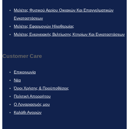
Μελέτες Φυσικού Αερίου Οικιακών Και Επαγγελματικών
Εγκαταστάσεων
Μελέτες Εφαρμογών Ηλιοθερμίας
Μελέτες Ενεργειακής Βελτίωσης Κτηρίων Και Εγκαταστάσεων
Customer Care
Επικοινωνία
Νέα
Όροι Χρήσης & Προϋποθέσεις
Πολιτική Απορρήτου
Ο Λογαριασμός μου
Καλάθι Αγορών