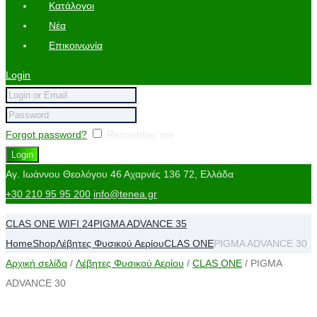
Κατάλογοι
Νέα
Επικοινωνία
Login
Forgot password?
Remember me
Αγ. Ιωάννου Θεολόγου 46
Αχαρνές 136 72, Ελλάδα
+30 210 95 95 200
info@tenea.gr
CLAS ONE WIFI 24
PIGMA ADVANCE 35
Home
Shop
Λέβητες Φυσικού Αερίου
CLAS ONE
PIGMA ADVANCE 30
Αρχική σελίδα
/
Λέβητες Φυσικού Αερίου
/
CLAS ONE
/ PIGMA
ADVANCE 30