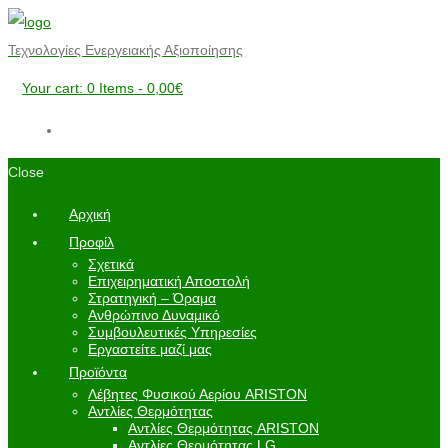
Τεχνολογίες Ενεργειακής Αξιοποίησης
Your cart:
0 Items
-
0,00€
Close
Αρχική
Προφίλ
Σχετικά
Επιχειρηματική Αποστολή
Στρατηγική – Όραμα
Ανθρώπινο Δυναμικό
Συμβουλευτικές Υπηρεσίες
Εργαστείτε μαζί μας
Προϊόντα
Λέβητες Φυσικού Αερίου ARISTON
Αντλίες Θερμότητας
Αντλίες Θερμότητας ARISTON
Αντλίες Θερμότητας LG