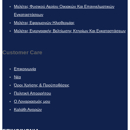
Μελέτες Φυσικού Αερίου Οικιακών Και Επαγγελματικών
Εγκαταστάσεων
Μελέτες Εφαρμογών Ηλιοθερμίας
Μελέτες Ενεργειακής Βελτίωσης Κτηρίων Και Εγκαταστάσεων
Customer Care
Επικοινωνία
Νέα
Όροι Χρήσης & Προϋποθέσεις
Πολιτική Απορρήτου
Ο Λογαριασμός μου
Καλάθι Αγορών