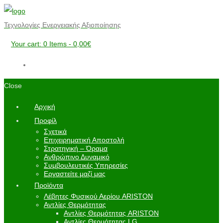
Τεχνολογίες Ενεργειακής Αξιοποίησης
Your cart:
0 Items
-
0,00€
Close
Αρχική
Προφίλ
Σχετικά
Επιχειρηματική Αποστολή
Στρατηγική – Όραμα
Ανθρώπινο Δυναμικό
Συμβουλευτικές Υπηρεσίες
Εργαστείτε μαζί μας
Προϊόντα
Λέβητες Φυσικού Αερίου ARISTON
Αντλίες Θερμότητας
Αντλίες Θερμότητας ARISTON
Αντλίες Θερμότητας LG