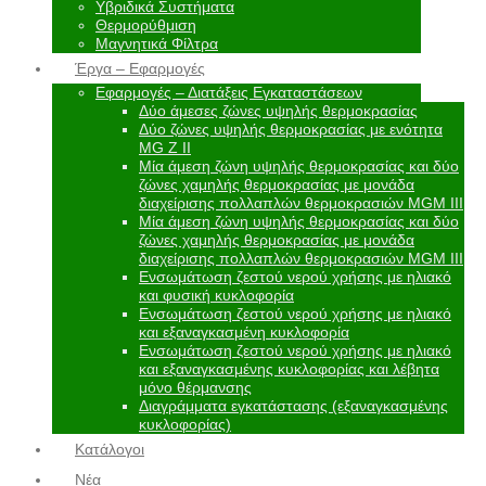
Υβριδικά Συστήματα
Θερμορύθμιση
Μαγνητικά Φίλτρα
Έργα – Εφαρμογές
Εφαρμογές – Διατάξεις Εγκαταστάσεων
Δύο άμεσες ζώνες υψηλής θερμοκρασίας
Δύο ζώνες υψηλής θερμοκρασίας με ενότητα
MG Z II
Μία άμεση ζώνη υψηλής θερμοκρασίας και δύο
ζώνες χαμηλής θερμοκρασίας με μονάδα
διαχείρισης πολλαπλών θερμοκρασιών MGM III
Μία άμεση ζώνη υψηλής θερμοκρασίας και δύο
ζώνες χαμηλής θερμοκρασίας με μονάδα
διαχείρισης πολλαπλών θερμοκρασιών MGM III
Ενσωμάτωση ζεστού νερού χρήσης με ηλιακό
και φυσική κυκλοφορία
Ενσωμάτωση ζεστού νερού χρήσης με ηλιακό
και εξαναγκασμένη κυκλοφορία
Ενσωμάτωση ζεστού νερού χρήσης με ηλιακό
και εξαναγκασμένης κυκλοφορίας και λέβητα
μόνο θέρμανσης
Διαγράμματα εγκατάστασης (εξαναγκασμένης
κυκλοφορίας)
Κατάλογοι
Νέα