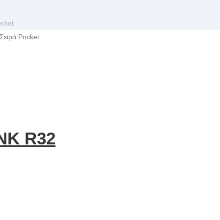
ocket
 Σειρά Pocket
NK R32