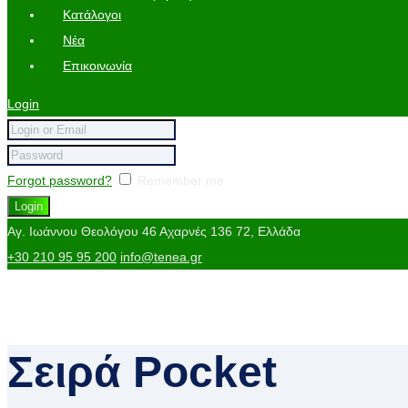
Κατάλογοι
Νέα
Επικοινωνία
Login
Forgot password?
Remember me
Αγ. Ιωάννου Θεολόγου 46
Αχαρνές 136 72, Ελλάδα
+30 210 95 95 200
info@tenea.gr
Σειρά Pocket