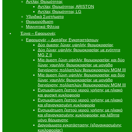
Αντλίες Θερμότητας
Αντλίες Θερμότητας ARISTON
Αντλίες Θερμότητας LG
Υβριδικά Συστήματα
Θερμορύθμιση
Μαγνητικά Φίλτρα
Έργα – Εφαρμογές
Εφαρμογές – Διατάξεις Εγκαταστάσεων
Δύο άμεσες ζώνες υψηλής θερμοκρασίας
Δύο ζώνες υψηλής θερμοκρασίας με ενότητα
MG Z II
Μία άμεση ζώνη υψηλής θερμοκρασίας και δύο
ζώνες χαμηλής θερμοκρασίας με μονάδα
διαχείρισης πολλαπλών θερμοκρασιών MGM III
Μία άμεση ζώνη υψηλής θερμοκρασίας και δύο
ζώνες χαμηλής θερμοκρασίας με μονάδα
διαχείρισης πολλαπλών θερμοκρασιών MGM III
Ενσωμάτωση ζεστού νερού χρήσης με ηλιακό
και φυσική κυκλοφορία
Ενσωμάτωση ζεστού νερού χρήσης με ηλιακό
και εξαναγκασμένη κυκλοφορία
Ενσωμάτωση ζεστού νερού χρήσης με ηλιακό
και εξαναγκασμένης κυκλοφορίας και λέβητα
μόνο θέρμανσης
Διαγράμματα εγκατάστασης (εξαναγκασμένης
κυκλοφορίας)