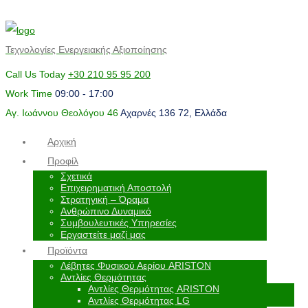
Τεχνολογίες Ενεργειακής Αξιοποίησης
Call Us Today
+30 210 95 95 200
Work Time
09:00 - 17:00
Αγ. Ιωάννου Θεολόγου 46
Αχαρνές 136 72, Ελλάδα
Αρχική
Προφίλ
Σχετικά
Επιχειρηματική Αποστολή
Στρατηγική – Όραμα
Ανθρώπινο Δυναμικό
Συμβουλευτικές Υπηρεσίες
Εργαστείτε μαζί μας
Προϊόντα
Λέβητες Φυσικού Αερίου ARISTON
Αντλίες Θερμότητας
Αντλίες Θερμότητας ARISTON
Αντλίες Θερμότητας LG