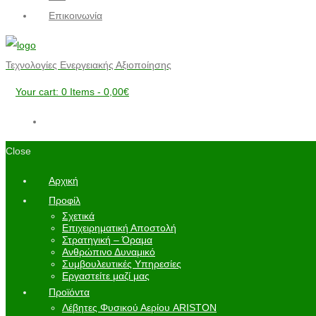
Επικοινωνία
Τεχνολογίες Ενεργειακής Αξιοποίησης
Your cart:
0 Items
-
0,00€
Close
Αρχική
Προφίλ
Σχετικά
Επιχειρηματική Αποστολή
Στρατηγική – Όραμα
Ανθρώπινο Δυναμικό
Συμβουλευτικές Υπηρεσίες
Εργαστείτε μαζί μας
Προϊόντα
Λέβητες Φυσικού Αερίου ARISTON